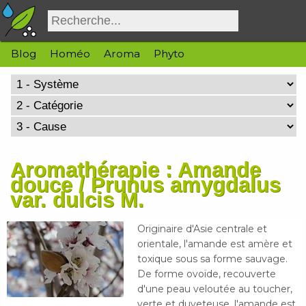
Blog
Homéo
Aroma
Phyto
Aromathérapie : Amande
douce / Prunus amygdalus
var. dulcis M.
Originaire d'Asie centrale et
orientale, l'amande est amère et
toxique sous sa forme sauvage.
De forme ovoïde, recouverte
d'une peau veloutée au toucher,
verte et duveteuse, l'amande est