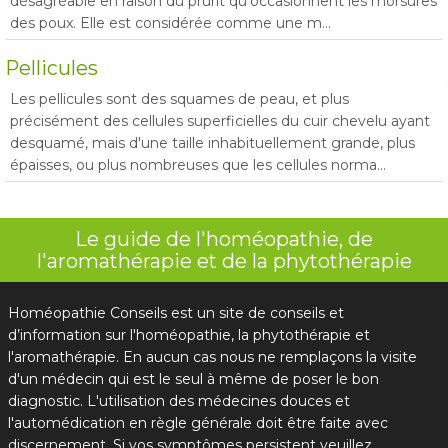
désagréable en raison du prurit qu'occasionnent les morsures
des poux. Elle est considérée comme une m...
Pellicules
Les pellicules sont des squames de peau, et plus
précisément des cellules superficielles du cuir chevelu ayant
desquamé, mais d'une taille inhabituellement grande, plus
épaisses, ou plus nombreuses que les cellules norma...
Le guide de l'homéopathie, de
l'aromathérapie et de la phytothérapie
Homéopathie Conseils est un site de conseils et
d’information sur l'homéopathie, la phytothérapie et
l'aromathérapie. En aucun cas nous ne remplaçons la visite
d'un médecin qui est le seul à même de poser le bon
diagnostic. L'utilisation des médecines douces et
l'automédication en règle générale doit être faite avec
discernement. Si vos symptômes persistent veuillez