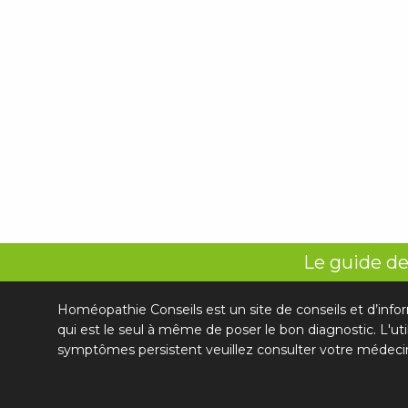
Le guide de
Homéopathie Conseils est un site de conseils et d’info
qui est le seul à même de poser le bon diagnostic. L'ut
symptômes persistent veuillez consulter votre médeci