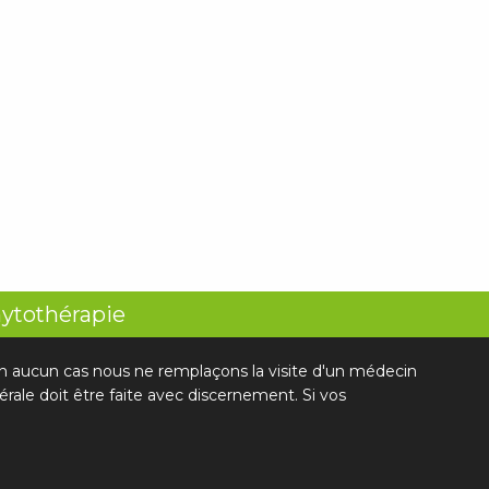
hytothérapie
 En aucun cas nous ne remplaçons la visite d'un médecin
rale doit être faite avec discernement. Si vos