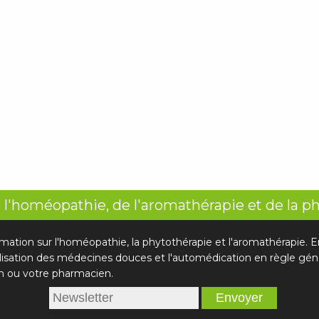
 l'homéopathie, de l'aromathérapie et de la p
rmation sur l'homéopathie, la phytothérapie et l'aromathérapie.
ilisation des médecines douces et l'automédication en règle géné
n ou votre pharmacien.