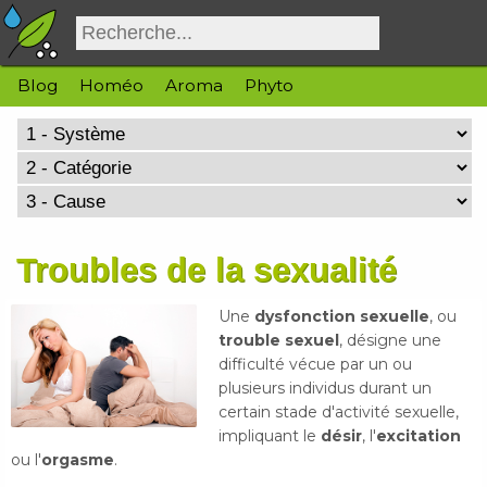
Blog
Homéo
Aroma
Phyto
Troubles de la sexualité
Une
dysfonction sexuelle
, ou
trouble sexuel
, désigne une
difficulté vécue par un ou
plusieurs individus durant un
certain stade d'activité sexuelle,
impliquant le
désir
, l'
excitation
ou l'
orgasme
.