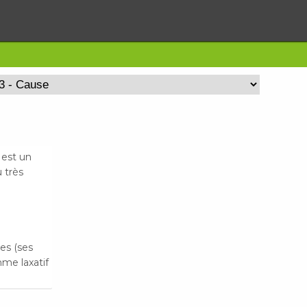
 est un
 très
es (ses
mme laxatif