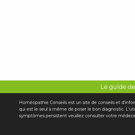
Le guide de
Homéopathie Conseils est un site de conseils et d’info
qui est le seul à même de poser le bon diagnostic. L'ut
symptômes persistent veuillez consulter votre médeci