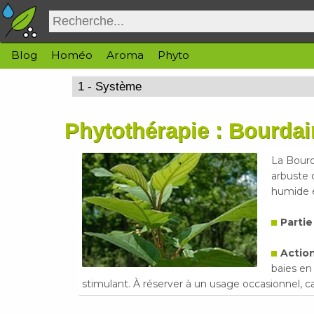
Blog
Homéo
Aroma
Phyto
Phytothérapie : Bourdai
La Bourd
arbuste 
humide e
Partie
Action
baies en
stimulant. À réserver à un usage occasionnel, car 