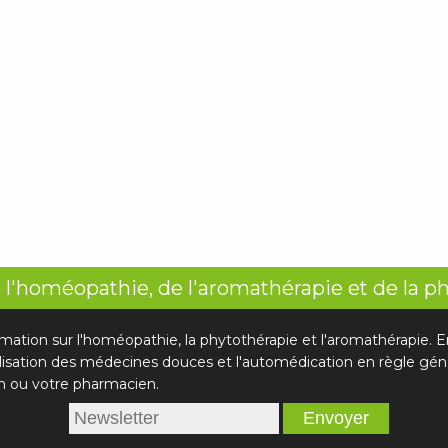
 l'homéopathie, de l'aromathérapie et de la p
rmation sur l'homéopathie, la phytothérapie et l'aromathérapie.
ilisation des médecines douces et l'automédication en règle géné
n ou votre pharmacien.