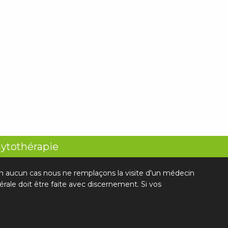
hytothérapie
 En aucun cas nous ne remplaçons la visite d'un médecin
rale doit être faite avec discernement. Si vos