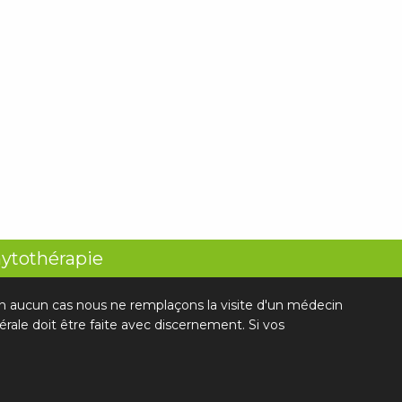
hytothérapie
 En aucun cas nous ne remplaçons la visite d'un médecin
rale doit être faite avec discernement. Si vos