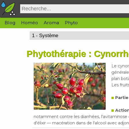
Blog
Homéo
Aroma
Phyto
Phytothérapie : Cynorr
Le cynorr
générale
plan bota
Les fruit
Partie
Action
notamment contre les diarrhées, l'avitaminose et
d'élixir — macération dans de l'alcool avec adjo