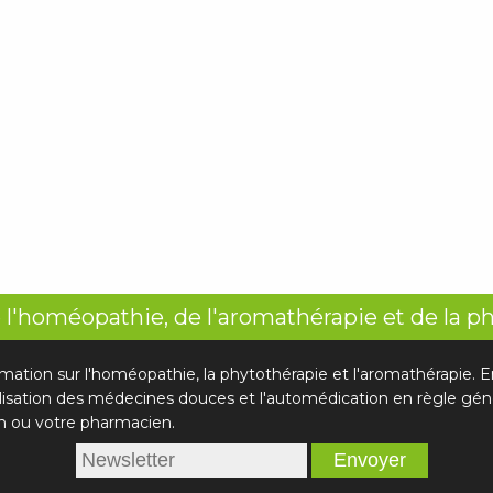
 l'homéopathie, de l'aromathérapie et de la p
rmation sur l'homéopathie, la phytothérapie et l'aromathérapie.
ilisation des médecines douces et l'automédication en règle géné
n ou votre pharmacien.