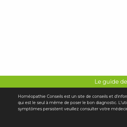
Le guide de
Homéopathie Conseils est un site de conseils et d’info
qui est le seul à même de poser le bon diagnostic. L'ut
symptômes persistent veuillez consulter votre médeci