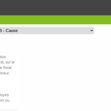
plus
t, sur le
 floral.
rieur.
loyés
vin ou