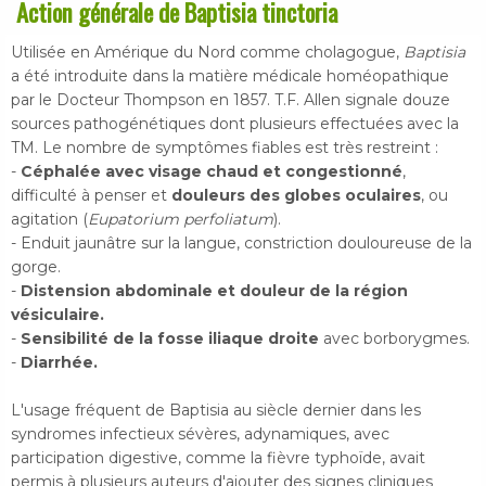
Action générale de Baptisia tinctoria
Utilisée en Amérique du Nord comme cholagogue,
Baptisia
a été introduite dans la matière médicale homéopathique
par le Docteur Thompson en 1857. T.F. Allen signale douze
sources pathogénétiques dont plusieurs effectuées avec la
TM. Le nombre de symptômes fiables est très restreint :
-
Céphalée avec visage chaud et congestionné
,
difficulté à penser et
douleurs des globes oculaires
, ou
agitation (
Eupatorium perfoliatum
).
- Enduit jaunâtre sur la langue, constriction douloureuse de la
gorge.
-
Distension abdominale et douleur de la région
vésiculaire.
-
Sensibilité de la fosse iliaque droite
avec borborygmes.
-
Diarrhée.
L'usage fréquent de Baptisia au siècle dernier dans les
syndromes infectieux sévères, adynamiques, avec
participation digestive, comme la fièvre typhoïde, avait
permis à plusieurs auteurs d'ajouter des signes cliniques