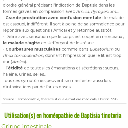
d'ordre général précisant l'indication de Baptisia dans les
formes graves en comparaison avec
Arnica, Pyrogenium…
:
-
Grande prostration avec confusion mentale
: le malade
est assoupi, indifférent. Il sort à peine de sa somnolence pour
répondre aux questions ( Arnica) et y retombe aussitôt.
- Délire avec sensation que le corps est coupé en morceaux ;
le malade s'agite
en s'efforçant de les réunir.
-
Courbatures musculaires
comme dans
Eupatorium
ou
Rhux toxicodendron
, donnant l'impression que le lit est trop
dur (
Arnica
).
-
Fétidité
de toutes les émanations et sécrétions : sueurs,
haleine, urines, selles…
Tous ces symptômes peuvent se manifester aussi lors
d'intoxications par de fortes doses.
Source : Homéopathie, thérapeutique & matière médicale, Boiron 1998
Utilisation(s) en homéopathie de Baptisia tinctoria
Grippe intestinale