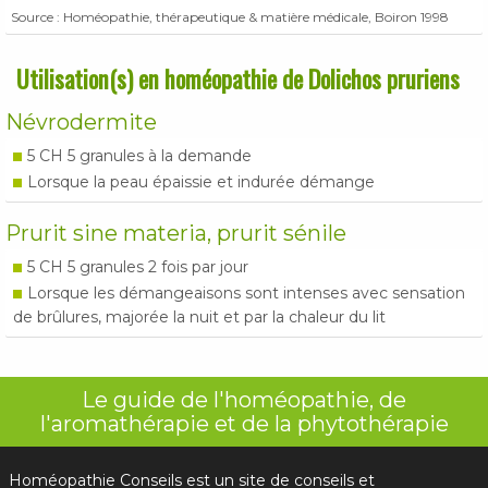
Source : Homéopathie, thérapeutique & matière médicale, Boiron 1998
Utilisation(s) en homéopathie de Dolichos pruriens
Névrodermite
5 CH 5 granules à la demande
Lorsque la peau épaissie et indurée démange
Prurit sine materia, prurit sénile
5 CH 5 granules 2 fois par jour
Lorsque les démangeaisons sont intenses avec sensation
de brûlures, majorée la nuit et par la chaleur du lit
Le guide de l'homéopathie, de
l'aromathérapie et de la phytothérapie
Homéopathie Conseils est un site de conseils et