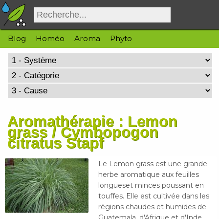
Blog
Homéo
Aroma
Phyto
Aromathérapie : Lemon
grass / Cymbopogon
citratus Stapf
Le Lemon grass est une grande
herbe aromatique aux feuilles
longueset minces poussant en
touffes. Elle est cultivée dans les
régions chaudes et humides de
Guatemala, d'Afrique et d'Inde.