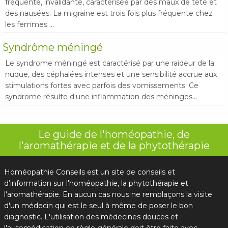
fréquente, invalidante, caractérisée par des maux de tête et
des nausées. La migraine est trois fois plus fréquente chez
les femmes ...
Syndrôme méningé
Le syndrome méningé est caractérisé par une raideur de la
nuque, des céphalées intenses et une sensibilité accrue aux
stimulations fortes avec parfois des vomissements. Ce
syndrome résulte d'une inflammation des méninges...
Le guide de l'homéopathie, de
l'aromathérapie et de la phytothérapie
Homéopathie Conseils est un site de conseils et
d’information sur l'homéopathie, la phytothérapie et
l'aromathérapie. En aucun cas nous ne remplaçons la visite
d'un médecin qui est le seul à même de poser le bon
diagnostic. L'utilisation des médecines douces et