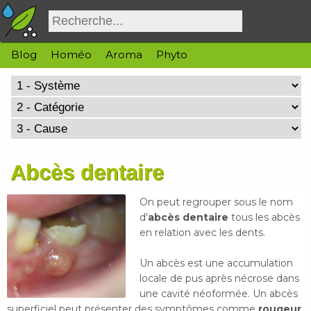
Blog
Homéo
Aroma
Phyto
Abcès dentaire
On peut regrouper sous le nom
d'
abcès dentaire
tous les abcès
en relation avec les dents.
Un abcès est une accumulation
locale de pus après nécrose dans
une cavité néoformée. Un abcès
superficiel peut présenter des symptômes comme
rougeur
,