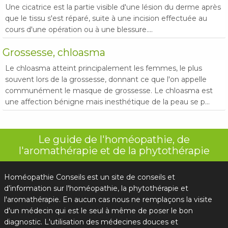
Une cicatrice est la partie visible d'une lésion du derme après
que le tissu s'est réparé, suite à une incision effectuée au
cours d'une opération ou à une blessure....
Grossesse, chloasma
Le chloasma atteint principalement les femmes, le plus
souvent lors de la grossesse, donnant ce que l'on appelle
communément le masque de grossesse. Le chloasma est
une affection bénigne mais inesthétique de la peau se p...
Le guide de l'homéopathie, de
l'aromathérapie et de la phytothérapie
Homéopathie Conseils est un site de conseils et
d’information sur l'homéopathie, la phytothérapie et
l'aromathérapie. En aucun cas nous ne remplaçons la visite
d'un médecin qui est le seul à même de poser le bon
diagnostic. L'utilisation des médecines douces et