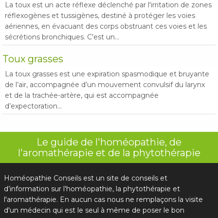
La toux est un acte réflexe déclenché par l'irritation de zones
réflexogènes et tussigènes, destiné à protéger les voies
aériennes, en évacuant des corps obstruant ces voies et les
sécrétions bronchiques. C'est un...
Toux grasses
La toux grasses est une expiration spasmodique et bruyante
de l’air, accompagnée d’un mouvement convulsif du larynx
et de la trachée-artère, qui est accompagnée
d’expectoration...
Le guide de l'homéopathie, de
l'aromathérapie et de la phytothérapie
Homéopathie Conseils est un site de conseils et
d’information sur l'homéopathie, la phytothérapie et
l'aromathérapie. En aucun cas nous ne remplaçons la visite
d'un médecin qui est le seul à même de poser le bon