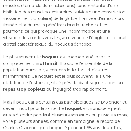
muscles sterno-cléido-mastoïdiens) concomitante d'une
inhibition des muscles expiratoires, suivies d'une constriction
(resserrement circulaire) de la glotte. L'arrivée d'air est alors
freinée et a du mal à pénétrer dans la trachée et les
poumons, ce qui provoque une incommodité et une
vibration des cordes vocales, au niveau de l'épiglotte : le bruit
glottal caractéristique du hoquet s'échappe.
Le plus souvent, le
hoquet
est momentané, banal et
complètement
inoffensif
. Il touche l'ensemble de la
population humaine, y compris le fœtus, et d'autres
mammifères. Ce hoquet est le plus souvent lié à une
dilatation de l'estomac, situé près du diaphragme, après un
repas trop copieux
ou ingurgité trop rapidement.
Mais il peut, dans certains cas pathologiques, se prolonger et
devenir nocif pour la santé. Le
hoquet
« chronique » peut
ainsi s'étendre pendant plusieurs semaines ou plusieurs mois,
voire plusieurs années, comme en témoigne le record de
Charles Osborne, qui a hoqueté pendant 68 ans. Toutefois,