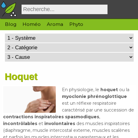
Blog
Homéo
Aroma
Phyto
Hoquet
En physiologie, le
hoquet
ou la
myoclonie phrénoglottique
est un réflexe respiratoire
caractérisé par une succession de
contractions inspiratoires spasmodiques
,
incontrôlables
et
involontaires
des muscles inspiratoires
(diaphragme, muscle intercostal externe, muscles scalènes
et parfois les muscles intercostaux parasternaux et les