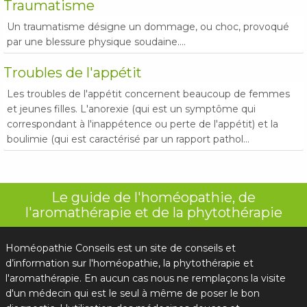
Traumatisme
Un traumatisme désigne un dommage, ou choc, provoqué
par une blessure physique soudaine....
Troubles de l'appétit
Les troubles de l'appétit concernent beaucoup de femmes
et jeunes filles. L'anorexie (qui est un symptôme qui
correspondant à l'inappétence ou perte de l'appétit) et la
boulimie (qui est caractérisé par un rapport pathol...
Le guide de l'homéopathie, de
l'aromathérapie et de la phytothérapie
Homéopathie Conseils est un site de conseils et
d’information sur l'homéopathie, la phytothérapie et
l'aromathérapie. En aucun cas nous ne remplaçons la visite
d'un médecin qui est le seul à même de poser le bon