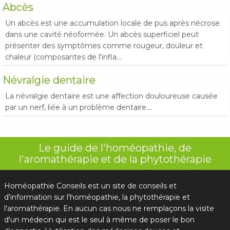
Abcès
Un abcès est une accumulation locale de pus après nécrose
dans une cavité néoformée. Un abcès superficiel peut
présenter des symptômes comme rougeur, douleur et
chaleur (composantes de l'infla...
Névralgie dentaire
La névralgie dentaire est une affection douloureuse causée
par un nerf, liée à un problème dentaire....
Le guide de l'homéopathie, de
l'aromathérapie et de la phytothérapie
Homéopathie Conseils est un site de conseils et
d’information sur l'homéopathie, la phytothérapie et
l'aromathérapie. En aucun cas nous ne remplaçons la visite
d'un médecin qui est le seul à même de poser le bon