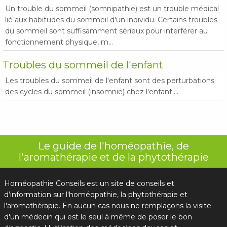
Un trouble du sommeil (somnipathie) est un trouble médical
lié aux habitudes du sommeil d'un individu. Certains troubles
du sommeil sont suffisamment sérieux pour interférer au
fonctionnement physique, m...
Troubles du sommeil de l'enfant
Les troubles du sommeil de l'enfant sont des perturbations
des cycles du sommeil (insomnie) chez l'enfant....
Le guide de l'homéopathie, de
l'aromathérapie et de la phytothérapie
Homéopathie Conseils est un site de conseils et
d’information sur l'homéopathie, la phytothérapie et
l'aromathérapie. En aucun cas nous ne remplaçons la visite
d'un médecin qui est le seul à même de poser le bon