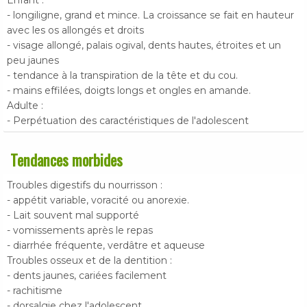
Enfant :
- longiligne, grand et mince. La croissance se fait en hauteur
avec les os allongés et droits
- visage allongé, palais ogival, dents hautes, étroites et un
peu jaunes
- tendance à la transpiration de la tête et du cou.
- mains effilées, doigts longs et ongles en amande.
Adulte :
- Perpétuation des caractéristiques de l'adolescent
Tendances morbides
Troubles digestifs du nourrisson :
- appétit variable, voracité ou anorexie.
- Lait souvent mal supporté
- vomissements après le repas
- diarrhée fréquente, verdâtre et aqueuse
Troubles osseux et de la dentition :
- dents jaunes, cariées facilement
- rachitisme
- dorsalgie chez l'adolescent