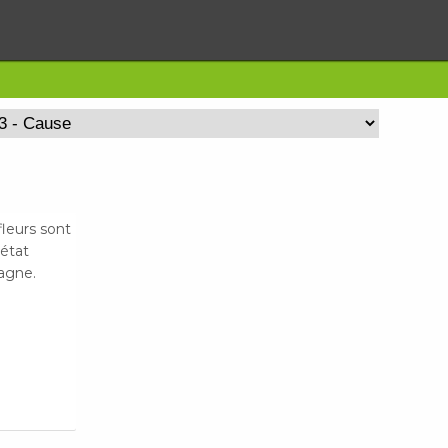
fleurs sont
'état
pagne.