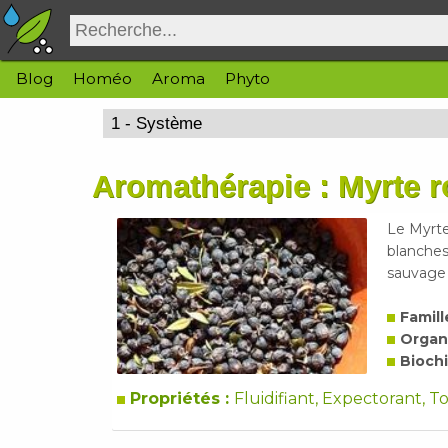
Blog
Homéo
Aroma
Phyto
Aromathérapie : Myrte 
Le Myrte 
blanches
sauvage 
Famill
Organ
Biochi
Propriétés :
Fluidifiant, Expectorant, 