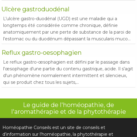
Ulcère gastroduodénal
L’ulcère gastro-duodénal (UGD) est une maladie qui a
longtemps été considérée comme chronique, définie
anatomiquement par une perte de substance de la paroi de
l’estomac ou du duodénum dépassant la muscularis muco...
Reflux gastro-oesophagien
Le reflux gastro-œsophagien est défini par le passage dans
l'œsophage d'une partie du contenu gastrique, acide. Il s'agit
d'un phénomène normalement intermittent et silencieux,
qui se produit chez tous les sujets,...
Le guide de l'homéopathie, de
l'aromathérapie et de la phytothérapie
Homéopathie Conseils est un site de conseils et
d’information sur l'homéopathie, la phytothérapie et