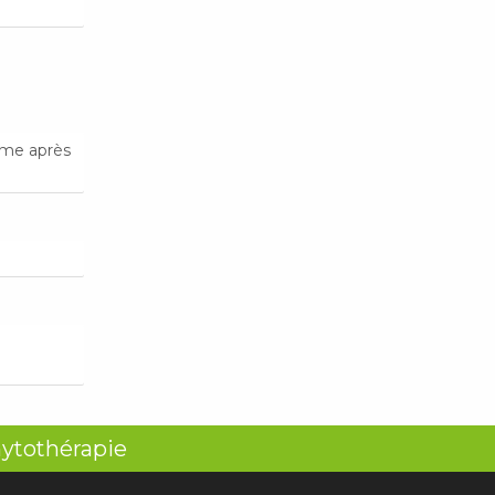
rme après
hytothérapie