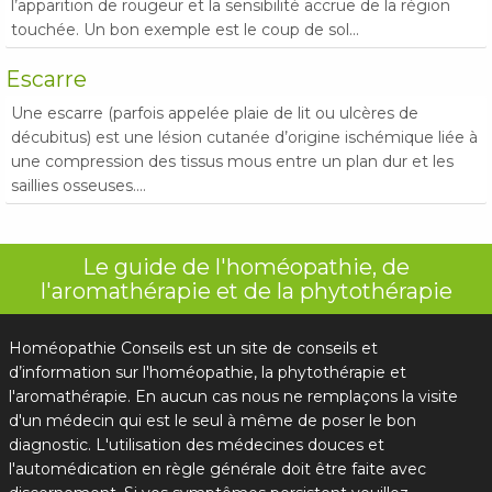
l’apparition de rougeur et la sensibilité accrue de la région
touchée. Un bon exemple est le coup de sol...
Escarre
Une escarre (parfois appelée plaie de lit ou ulcères de
décubitus) est une lésion cutanée d’origine ischémique liée à
une compression des tissus mous entre un plan dur et les
saillies osseuses....
Le guide de l'homéopathie, de
l'aromathérapie et de la phytothérapie
Homéopathie Conseils est un site de conseils et
d’information sur l'homéopathie, la phytothérapie et
l'aromathérapie. En aucun cas nous ne remplaçons la visite
d'un médecin qui est le seul à même de poser le bon
diagnostic. L'utilisation des médecines douces et
l'automédication en règle générale doit être faite avec